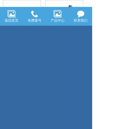
返回首页
免费拨号
产品中心
联系我们
电加热暖风机电机YYS-15-4
燃烧器电机YPY-120-2
共11条 每页10条 页次：1/2
1
2
首页
上一页
下一页
尾页
电话：0575-83179822
传真：0575-83217322
公司地址：浙江省嵊州市三江街道仙湖路1488号
嵊州市华昊电机制造有限公司
技术支持：浙江七米