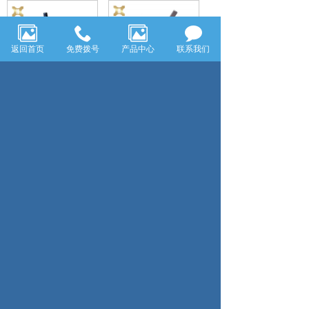
返回首页
免费拨号
产品中心
联系我们
YYS-60-4
YYS-40-4
共13条 每页10条 页次：1/2
1
2
首页
上一页
下一页
尾页
电话：0575-83179822
传真：0575-83217322
公司地址：浙江省嵊州市三江街道仙湖路1488号
嵊州市华昊电机制造有限公司
技术支持：浙江七米