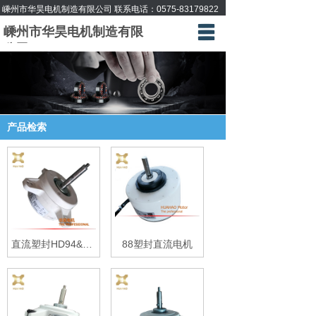
嵊州市华昊电机制造有限公司 联系电话：
0575-83179822
嵊州市华昊电机制造有限
首页
公司
产品中心
公司档案
产品检索
给我留言
联系方式
直流塑封HD94&120
88塑封直流电机